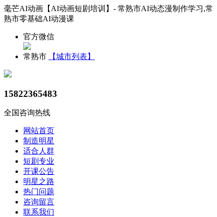
毫芒AI动画【AI动画短剧培训】- 常熟市AI动态漫制作学习,常
熟市零基础AI动漫课
官方微信
常熟市
【城市列表】
15822365483
全国咨询热线
网站首页
制造明星
适合人群
短剧专业
开课公告
明星之路
热门问题
咨询留言
联系我们