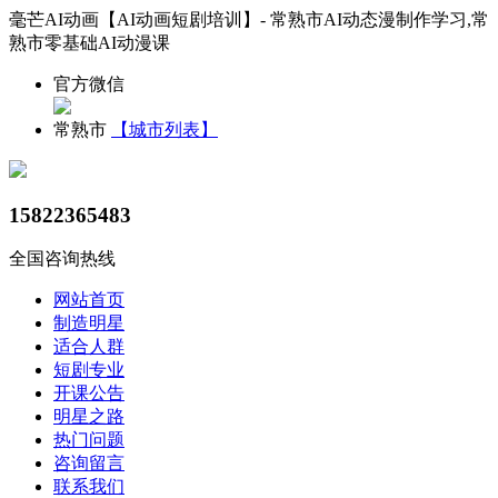
毫芒AI动画【AI动画短剧培训】- 常熟市AI动态漫制作学习,常
熟市零基础AI动漫课
官方微信
常熟市
【城市列表】
15822365483
全国咨询热线
网站首页
制造明星
适合人群
短剧专业
开课公告
明星之路
热门问题
咨询留言
联系我们