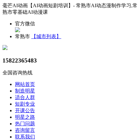
毫芒AI动画【AI动画短剧培训】- 常熟市AI动态漫制作学习,常
熟市零基础AI动漫课
官方微信
常熟市
【城市列表】
15822365483
全国咨询热线
网站首页
制造明星
适合人群
短剧专业
开课公告
明星之路
热门问题
咨询留言
联系我们