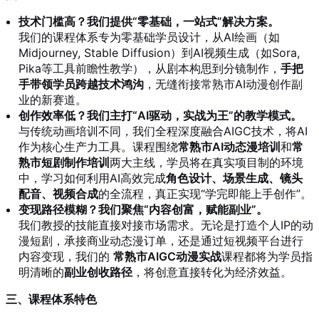
技术门槛高？我们提供“零基础，一站式”解决方案。
我们的课程体系专为零基础学员设计，从AI绘画（如
Midjourney, Stable Diffusion）到AI视频生成（如Sora,
Pika等工具前瞻性教学），从剧本构思到分镜制作，
手把
手带领学员跨越技术鸿沟
，无缝衔接常熟市AI动漫创作副
业的新赛道。
创作效率低？我们主打“AI驱动，实战为王”的教学模式。
与传统动画培训不同，我们全程深度融合AIGC技术，将AI
作为核心生产力工具。课程围绕
常熟市AI动态漫培训
和
常
熟市短剧制作培训
两大主线，学员将在真实项目制的环境
中，学习如何利用AI高效完成
角色设计、场景生成、镜头
配音、视频合成
的全流程，真正实现“学完即能上手创作”。
变现路径模糊？我们聚焦“内容创富，赋能副业”。
我们教授的技能直接对接市场需求。无论是打造个人IP的动
漫短剧，承接商业动态漫订单，还是通过短视频平台进行
内容变现，我们的
常熟市AIGC动漫实战
课程都将为学员指
明清晰的
副业创收路径
，将创意直接转化为经济效益。
三、课程体系特色