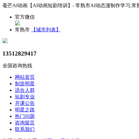
毫芒AI动画【AI动画短剧培训】- 常熟市AI动态漫制作学习,常
官方微信
常熟市
【城市列表】
13512829417
全国咨询热线
网站首页
制造明星
适合人群
短剧专业
开课公告
明星之路
热门问题
咨询留言
联系我们